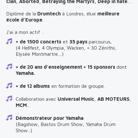
Clan, Aborted, Betraying the Martyrs, Deep in hate
…
Diplômé de la
Drumtech
à Londres, élue
meilleure
école d’Europe
.
J'ai à mon actif :
+ de 1500 concerts
et
35 pays
parcourus
.
(4 Hellfest, 4 Olympia, Wacken, + 30 Zéniths,
Elysée Montmartre…)
+ de 20 ans d’enseignement + 15 sponsors
dont
Yamaha.
+ de 12 albums
en formation de groupe.
Collaboration avec
Universal Music
,
AB MOTEURS
,
MCM
...
Démonstrateur pour Yamaha
(Bagshow, Bastos Drum Show, Yamaha Drum
Show...)