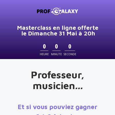
Masterclass en ligne offerte
le Dimanche 31 Mai à 20h
0
0
0
HEURE
MINUTE
SECONDE
Professeur,
musicien
...
Et si vous pouviez gagner