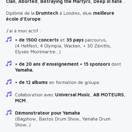
Clan, Aborted, Betraying the Martyrs, Deep in hate
…
Diplômé de la
Drumtech
à Londres, élue
meilleure
école d’Europe
.
J'ai à mon actif :
+ de 1500 concerts
et
35 pays
parcourus
.
(4 Hellfest, 4 Olympia, Wacken, + 30 Zéniths,
Elysée Montmartre…)
+ de 20 ans d’enseignement + 15 sponsors
dont
Yamaha.
+ de 12 albums
en formation de groupe.
Collaboration avec
Universal Music
,
AB MOTEURS
,
MCM
...
Démonstrateur pour Yamaha
(Bagshow, Bastos Drum Show, Yamaha Drum
Show...)