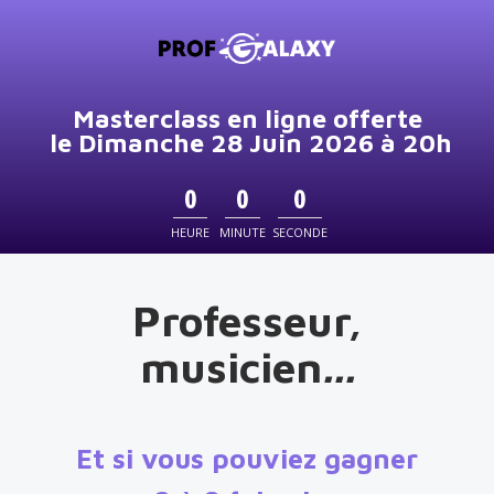
Masterclass en ligne offerte
le Dimanche 28 Juin 2026 à 20h
0
0
0
HEURE
MINUTE
SECONDE
Professeur,
musicien
...
Et si vous pouviez gagner